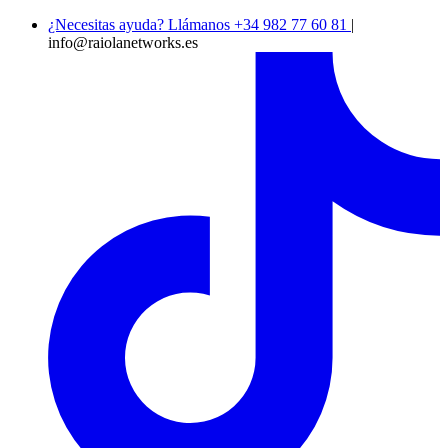
¿Necesitas ayuda? Llámanos +34 982 77 60 81
|
info@raiolanetworks.es