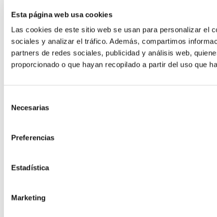
Esta página web usa cookies
Las cookies de este sitio web se usan para personalizar el c
sociales y analizar el tráfico. Además, compartimos informac
partners de redes sociales, publicidad y análisis web, quie
Hosting para Moodle
proporcionado o que hayan recopilado a partir del uso que h
El LMS más potente para formación
Hosting Desarrollo
Selección
Necesarias
de
consentimiento
Hosting Code
Preferencias
Estadística
Marketing