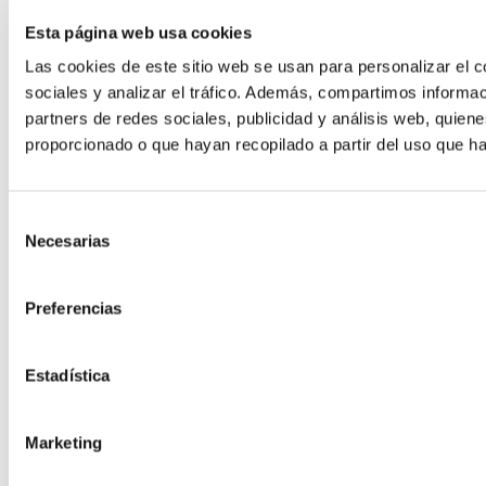
Esta página web usa cookies
Las cookies de este sitio web se usan para personalizar el c
sociales y analizar el tráfico. Además, compartimos informac
partners de redes sociales, publicidad y análisis web, quie
Hosting para Moodle
proporcionado o que hayan recopilado a partir del uso que h
El LMS más potente para formación
Hosting Desarrollo
Selección
Necesarias
de
consentimiento
Hosting Code
Preferencias
Estadística
Marketing