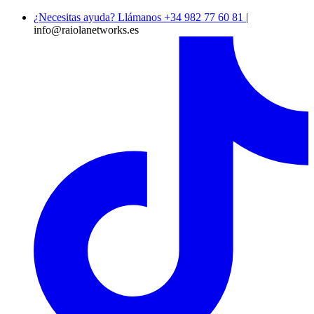
¿Necesitas ayuda? Llámanos +34 982 77 60 81
|
info@raiolanetworks.es