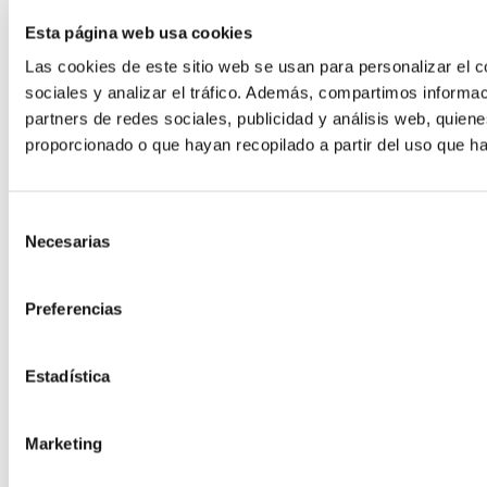
Esta página web usa cookies
Las cookies de este sitio web se usan para personalizar el c
sociales y analizar el tráfico. Además, compartimos informac
partners de redes sociales, publicidad y análisis web, quie
Hosting para Moodle
proporcionado o que hayan recopilado a partir del uso que h
El LMS más potente para formación
Hosting Desarrollo
Selección
Necesarias
de
consentimiento
Hosting Code
Preferencias
Estadística
Marketing