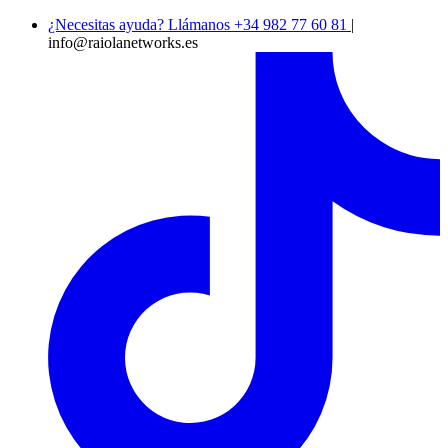
¿Necesitas ayuda? Llámanos +34 982 77 60 81
|
info@raiolanetworks.es