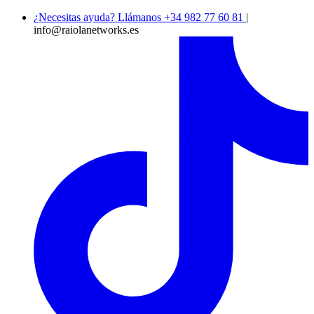
¿Necesitas ayuda? Llámanos +34 982 77 60 81
|
info@raiolanetworks.es