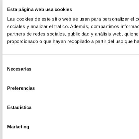
Esta página web usa cookies
Las cookies de este sitio web se usan para personalizar el c
sociales y analizar el tráfico. Además, compartimos informac
partners de redes sociales, publicidad y análisis web, quie
Hosting para Moodle
proporcionado o que hayan recopilado a partir del uso que h
El LMS más potente para formación
Hosting Desarrollo
Selección
Necesarias
de
consentimiento
Hosting Code
Preferencias
Estadística
Marketing