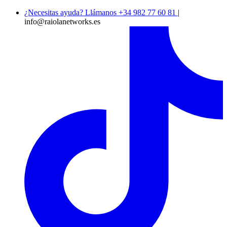
¿Necesitas ayuda? Llámanos +34 982 77 60 81
|
info@raiolanetworks.es