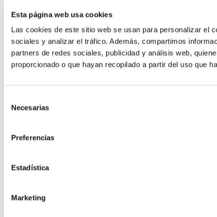
Esta página web usa cookies
Las cookies de este sitio web se usan para personalizar el c
sociales y analizar el tráfico. Además, compartimos informac
partners de redes sociales, publicidad y análisis web, quie
Hosting para Moodle
proporcionado o que hayan recopilado a partir del uso que h
El LMS más potente para formación
Hosting Desarrollo
Selección
Necesarias
de
consentimiento
Hosting Code
Preferencias
Estadística
Marketing