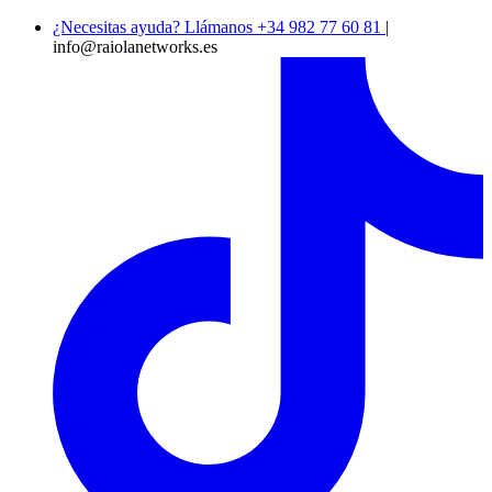
¿Necesitas ayuda? Llámanos +34 982 77 60 81
|
info@raiolanetworks.es