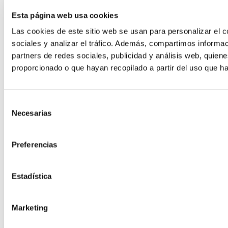
Esta página web usa cookies
Las cookies de este sitio web se usan para personalizar el c
sociales y analizar el tráfico. Además, compartimos informac
partners de redes sociales, publicidad y análisis web, quie
Hosting para Moodle
proporcionado o que hayan recopilado a partir del uso que h
El LMS más potente para formación
Hosting Desarrollo
Selección
Necesarias
de
consentimiento
Hosting Code
Preferencias
Estadística
Marketing