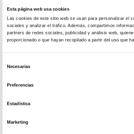
Esta página web usa cookies
Las cookies de este sitio web se usan para personalizar el c
sociales y analizar el tráfico. Además, compartimos informac
partners de redes sociales, publicidad y análisis web, quie
Hosting para Moodle
proporcionado o que hayan recopilado a partir del uso que h
El LMS más potente para formación
Hosting Desarrollo
Selección
Necesarias
de
consentimiento
Hosting Code
Preferencias
Estadística
Marketing