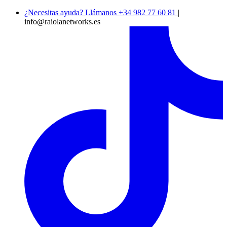
¿Necesitas ayuda? Llámanos +34 982 77 60 81
|
info@raiolanetworks.es