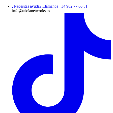
¿Necesitas ayuda? Llámanos +34 982 77 60 81
|
info@raiolanetworks.es