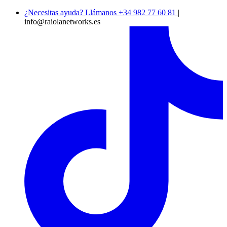
¿Necesitas ayuda? Llámanos +34 982 77 60 81
|
info@raiolanetworks.es