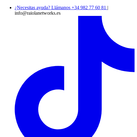
¿Necesitas ayuda? Llámanos +34 982 77 60 81
|
info@raiolanetworks.es