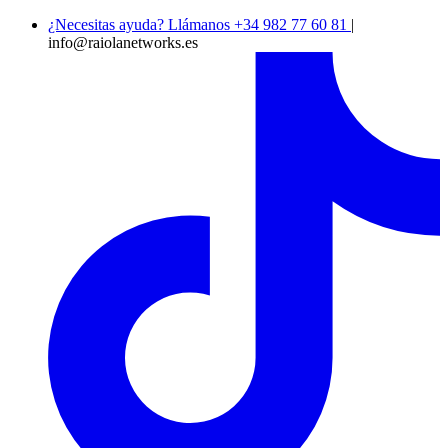
¿Necesitas ayuda? Llámanos +34 982 77 60 81
|
info@raiolanetworks.es