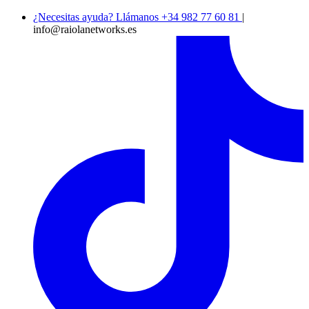
¿Necesitas ayuda? Llámanos +34 982 77 60 81
|
info@raiolanetworks.es