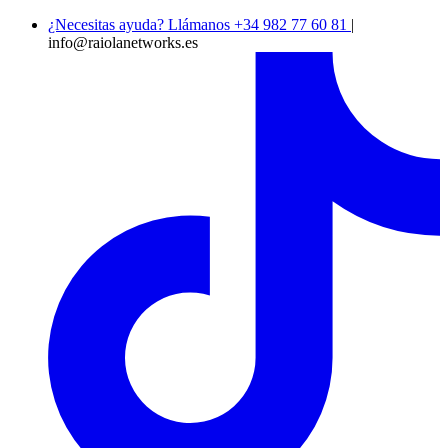
¿Necesitas ayuda? Llámanos +34 982 77 60 81
|
info@raiolanetworks.es