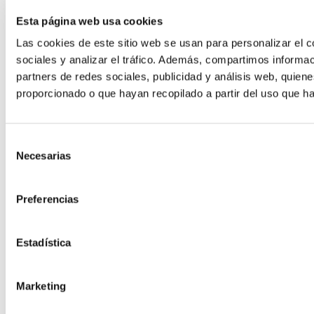
Esta página web usa cookies
Las cookies de este sitio web se usan para personalizar el c
sociales y analizar el tráfico. Además, compartimos informac
partners de redes sociales, publicidad y análisis web, quie
Hosting para Moodle
proporcionado o que hayan recopilado a partir del uso que h
El LMS más potente para formación
Hosting Desarrollo
Selección
Necesarias
de
consentimiento
Hosting Code
Preferencias
Estadística
Marketing