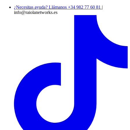
¿Necesitas ayuda? Llámanos +34 982 77 60 81
|
info@raiolanetworks.es