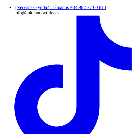
¿Necesitas ayuda? Llámanos +34 982 77 60 81
|
info@raiolanetworks.es