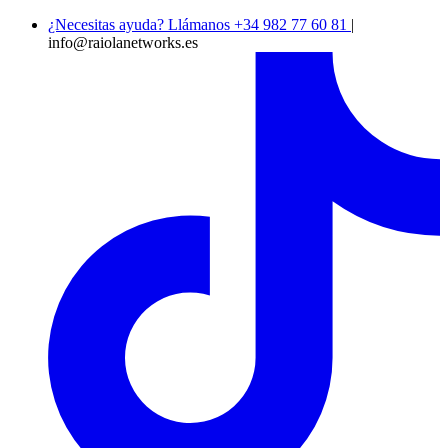
¿Necesitas ayuda? Llámanos +34 982 77 60 81
|
info@raiolanetworks.es