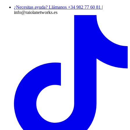
¿Necesitas ayuda? Llámanos +34 982 77 60 81
|
info@raiolanetworks.es