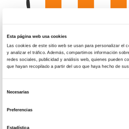
Hosting para Moodle
Esta página web usa cookies
El LMS más potente para formación
Hosting Desarrollo
Las cookies de este sitio web se usan para personalizar el c
y analizar el tráfico. Además, compartimos información sobre
redes sociales, publicidad y análisis web, quienes pueden c
que hayan recopilado a partir del uso que haya hecho de sus
Hosting Code
Selección
Necesarias
de
consentimiento
Preferencias
Estadística