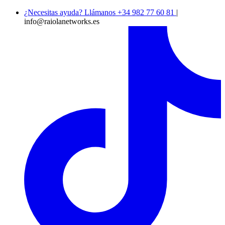
¿Necesitas ayuda? Llámanos +34 982 77 60 81
|
info@raiolanetworks.es