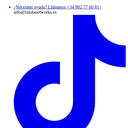
¿Necesitas ayuda? Llámanos +34 982 77 60 81
|
info@raiolanetworks.es