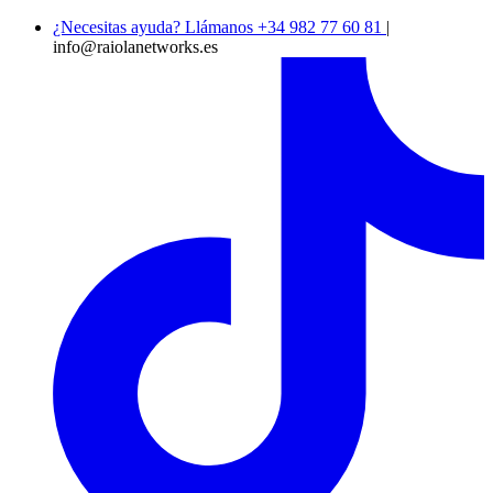
¿Necesitas ayuda? Llámanos +34 982 77 60 81
|
info@raiolanetworks.es