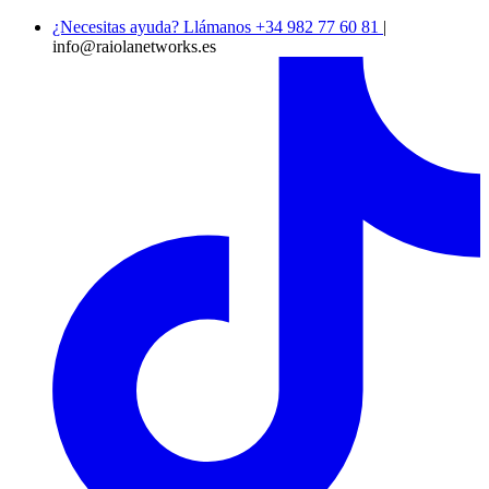
¿Necesitas ayuda? Llámanos +34 982 77 60 81
|
info@raiolanetworks.es