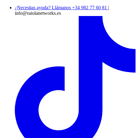
¿Necesitas ayuda? Llámanos +34 982 77 60 81
|
info@raiolanetworks.es