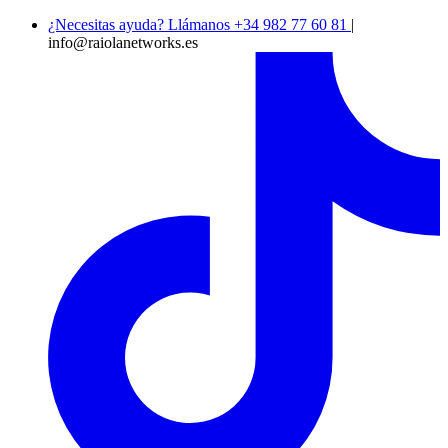
¿Necesitas ayuda? Llámanos +34 982 77 60 81
|
info@raiolanetworks.es